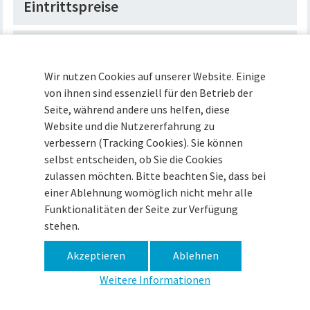
Eintrittspreise
Anfahrt
Wir nutzen Cookies auf unserer Website. Einige
Museumsshop
von ihnen sind essenziell für den Betrieb der
Seite, während andere uns helfen, diese
Website und die Nutzererfahrung zu
Mitteilung - Presse
verbessern (Tracking Cookies). Sie können
selbst entscheiden, ob Sie die Cookies
zulassen möchten. Bitte beachten Sie, dass bei
einer Ablehnung womöglich nicht mehr alle
Museum im Zeughaus · Zitadelle 15 · 49377 Vechta ·
Funktionalitäten der Seite zur Verfügung
Tel (04441) 93090 ·
info@museum-vechta.de
stehen.
Akzeptieren
Ablehnen
Impressum
Datenschutz
Haftungsausschluss
Weitere Informationen